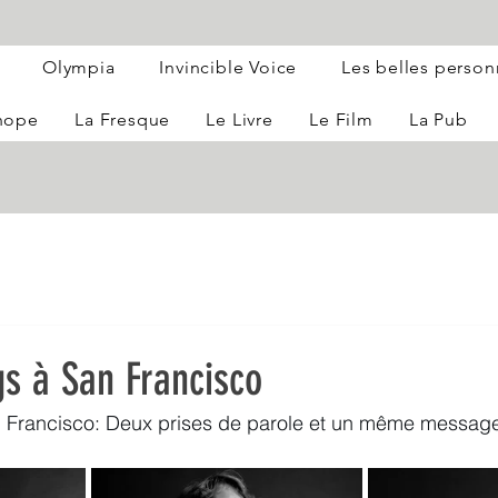
Olympia
Invincible Voice
Les belles perso
 hope
La Fresque
Le Livre
Le Film
La Pub
gs à San Francisco
 Francisco: Deux prises de parole et un même messag