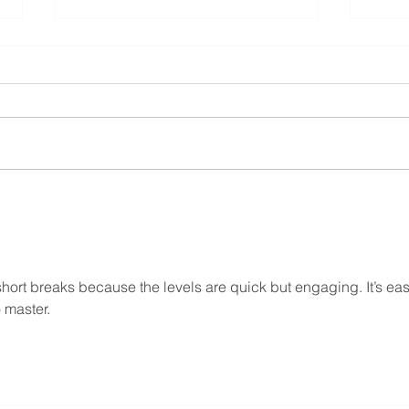
Une jo
66 Minutes m'a suivi dans la Silicon
Valley. C'est en ligne.
short breaks because the levels are quick but engaging. It’s eas
o master.