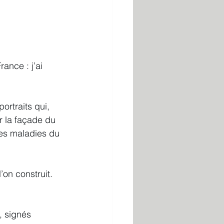
nce : j’ai 
ortraits qui, 
r la façade du 
les maladies du 
’on construit. 
, signés 