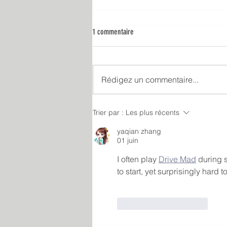
1 commentaire
Rédigez un commentaire...
Servier soutient la Fresque généreuse
Trier par :
Les plus récents
yaqian zhang
01 juin
I often play 
Drive Mad
 during 
to start, yet surprisingly hard t
J'aime
Répondre