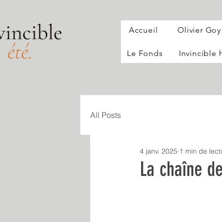
Accueil
Olivier Goy
Le Fonds
Invincible
All Posts
4 janv. 2025
1 min de lect
La chaîne de