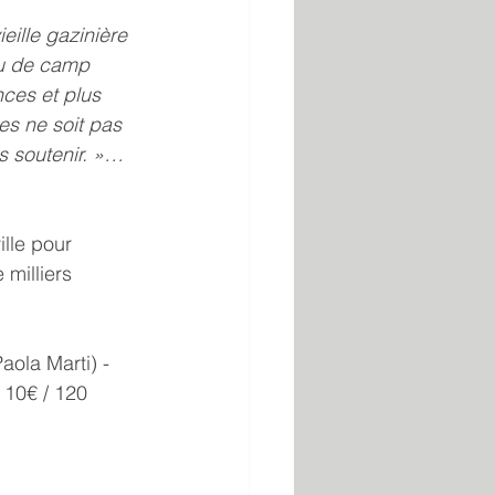
eille gazinière 
eu de camp 
ces et plus 
es ne soit pas 
s soutenir. »… 
lle pour 
milliers 
ola Marti) - 
. 10€ / 120 