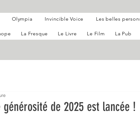
Olympia
Invincible Voice
Les belles perso
 hope
La Fresque
Le Livre
Le Film
La Pub
ure
 générosité de 2025 est lancée !