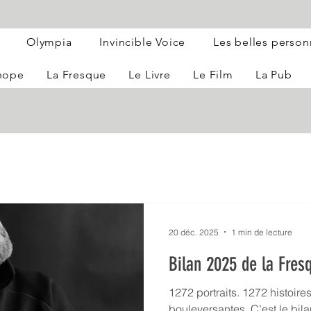
Olympia
Invincible Voice
Les belles perso
 hope
La Fresque
Le Livre
Le Film
La Pub
20 déc. 2025
1 min de lecture
Bilan 2025 de la Fre
1272 portraits. 1272 histoires
bouleversantes. C’est le bil