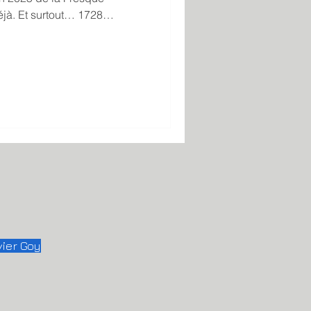
jà. Et surtout… 1728
aux entreprises qui ont
 tout ça
Galeries Lafayette · JCDecaux
AM 👉 Il me reste encore 2
ères places pour entrer dans
vier Goy