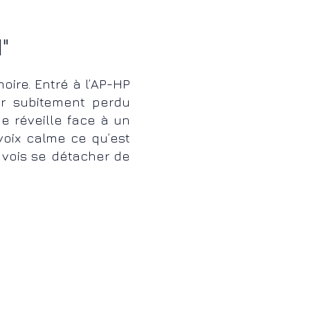
d
"
ire. Entré à l’AP-HP
ur subitement perdu
e réveille face à un
voix calme ce qu’est
e vois se détacher de