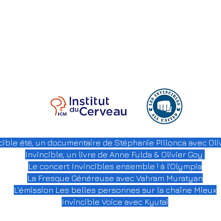
cible été, un documentaire de Stéphanie Pillonca avec Oli
Invincible, un livre de Anne Fulda & Olivier Goy
Le concert Invincibles ensemble ! à
l'Olympia
La Fresque Généreuse avec Vahram Muratyan
L'émission Les belles personnes sur la chaîne Mieux
Invincible Voice avec Kyutai