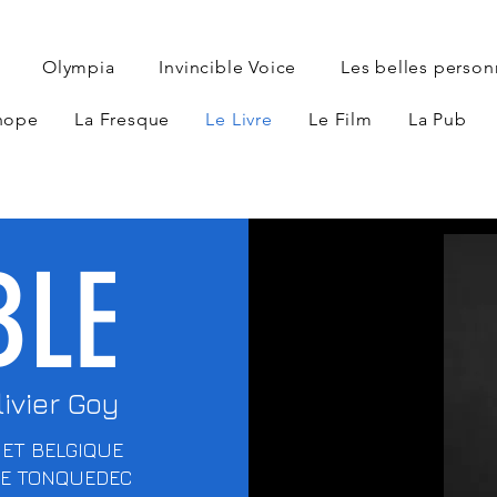
Olympia
Invincible Voice
Les belles perso
 hope
La Fresque
Le Livre
Le Film
La Pub
BLE
livier Goy
 ET BELGIQUE
DE TONQUEDEC