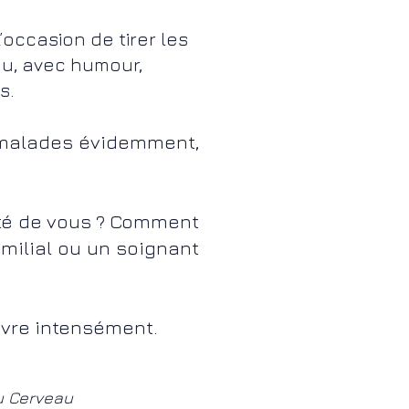
occasion de tirer les
u, avec humour,
s.
 malades évidemment,
ôté de vous ? Comment
amilial ou un soignant
vivre intensément.
du Cerveau