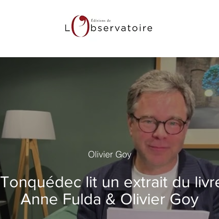
Olivier Goy
onquédec lit un extrait du livr
Anne Fulda & Olivier Goy