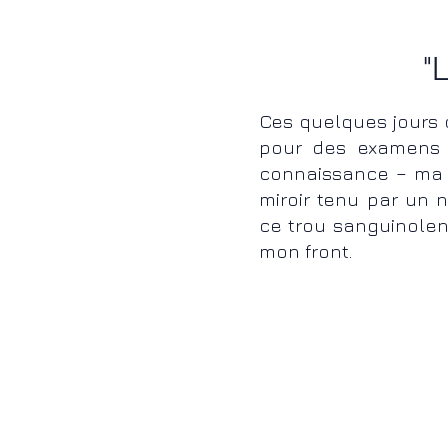
"
Ces quelques jours 
pour des examens n
connaissance – ma m
miroir tenu par un 
ce trou sanguinolent
mon front.