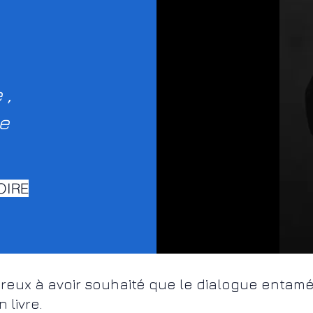
 ,
e
OIRE
reux à avoir souhaité que le dialogue entamé
 livre.