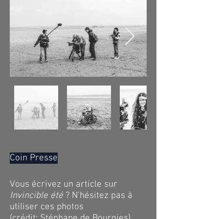
Coin Presse
Vous écrivez un article sur
Invincible été
? N'hésitez pas à
utiliser ces photos
(crédit:
Stéphane de Bourgies).