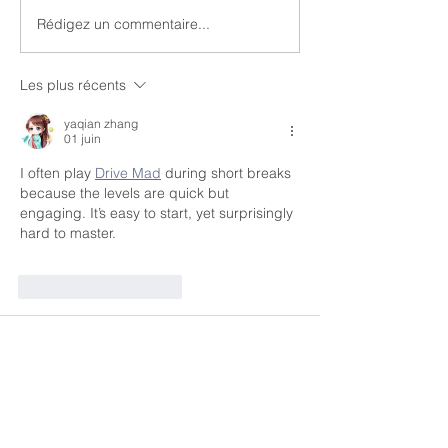
Une journée de travail 
Rédigez un commentaire...
66 Minutes m'a suivi dans la Silicon
Valley. C'est en ligne.
Les plus récents
yaqian zhang
01 juin
I often play 
Drive Mad
 during short breaks 
because the levels are quick but 
engaging. It’s easy to start, yet surprisingly 
hard to master.
J'aime
Répondre
Ashley Adamson
14 mai
Hey tout le monde, voilà mon histoire avec 
1win. Je cherchais une bonne apk pour 
jouer pendant mes pauses au boulot. J’ai 