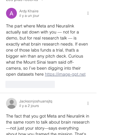
Ardy Khaire
il y a un jour
The part where Meta and Neuralink 
actually sat down with you — not for a 
demo, but for real research talk — is 
exactly what brain research needs. If even 
one of those labs funds a trial, that’s a 
bigger win than any pitch deck. Curious 
what the Mount Sinai team said off-
camera, so I’ve been digging into their 
open datasets here 
https://image-gpt.net
J'aime
Répondre
Jacksonjoshuansjtq
il y a 2 jours
The fact that you got Meta and Neuralink in 
the same room to talk about brain research
—not just your story—says everything 
about how you framed the mission. That's 