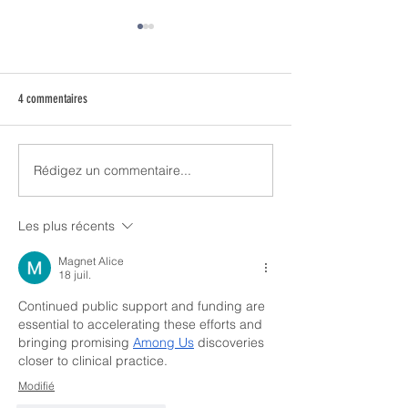
4 commentaires
Une journée de travail 
Rédigez un commentaire...
66 Minutes m'a suivi dans la Silicon
Valley. C'est en ligne.
Les plus récents
Magnet Alice
18 juil.
Continued public support and funding are 
essential to accelerating these efforts and 
bringing promising 
Among Us
 discoveries 
closer to clinical practice.
Modifié