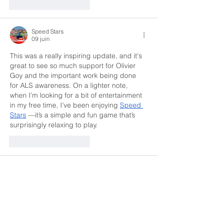
J'aime
Répondre
Speed Stars
09 juin
This was a really inspiring update, and it's 
great to see so much support for Olivier 
Goy and the important work being done 
for ALS awareness. On a lighter note, 
when I’m looking for a bit of entertainment 
in my free time, I’ve been enjoying 
Speed 
Stars
 —it’s a simple and fun game that’s 
surprisingly relaxing to play.
J'aime
Répondre
yaqian zhang
01 juin
I often play 
Drive Mad
 during short breaks 
because the levels are quick but 
engaging. It’s easy to start, yet surprisingly 