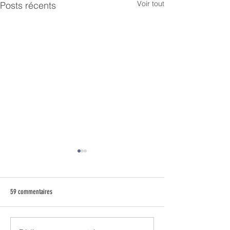
Voir tout
Posts récents
59 commentaires
Une journée de travail 