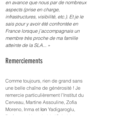
en avance que nous par de nombreux 
aspects (prise en charge, 
infrastructures, visibilité, etc.). Et je le 
sais pour y avoir été confrontée en 
France lorsque j'accompagnais un 
membre très proche de ma famille 
atteinte de la SLA... »
Remerciements
Comme toujours, rien de grand sans 
une belle chaîne de générosité ! Je 
remercie particulièrement l’Institut du 
Cerveau, Martine Assouline, Zofia 
Moreno, Inma et 
Ion 
Yadigaroglu, 
Professeur Yves Agid, JC Agid,
Marielle
 Lethrosne, Vincent Bitker, Le 
Lycée Français de New-York, Pascale 