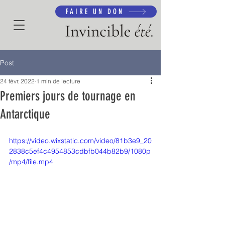
FAIRE UN DON
Post
24 févr. 2022
1 min de lecture
Premiers jours de tournage en
Antarctique
https://video.wixstatic.com/video/81b3e9_20
2838c5ef4c4954853cdbfb044b82b9/1080p
/mp4/file.mp4