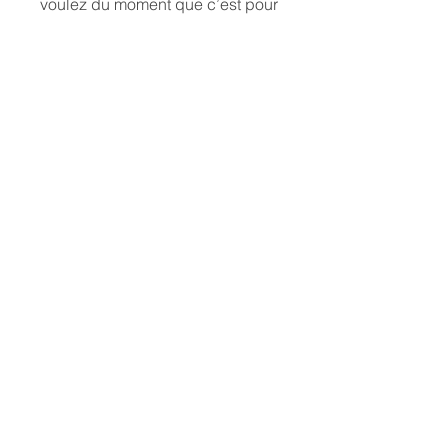
voulez du moment que c’est pour
votre seul usage personnel.
Invincible été, un documentaire de
Stéphanie Pillonca avec Olivier Goy
Invincible, un livre de Anne Fulda & Olivier
Goy
Le concert Invincibles ensemble !
à
l'Olympia
La Fresque Généreuse avec Vahram
Muratyan